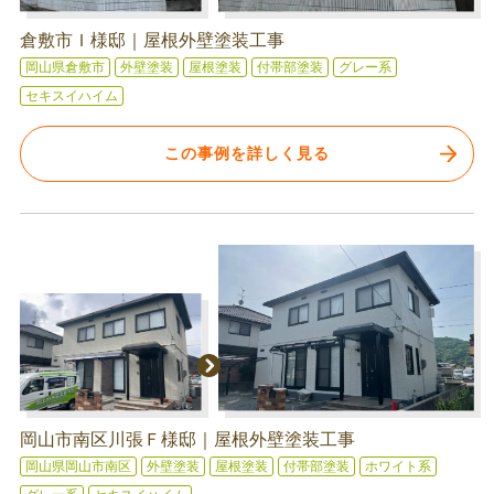
倉敷市Ｉ様邸｜屋根外壁塗装工事
岡山県倉敷市
外壁塗装
屋根塗装
付帯部塗装
グレー系
セキスイハイム
この事例を詳しく見る
岡山市南区川張Ｆ様邸｜屋根外壁塗装工事
岡山県岡山市南区
外壁塗装
屋根塗装
付帯部塗装
ホワイト系