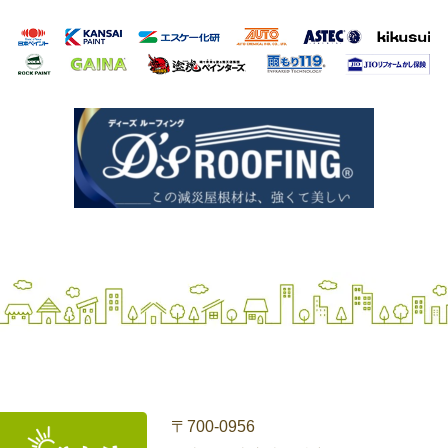
〒700-0956