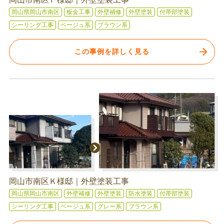
岡山県岡山市南区
板金工事
外壁補修
外壁塗装
付帯部塗装
シーリング工事
ベージュ系
ブラウン系
この事例を詳しく見る
岡山市南区Ｋ様邸｜外壁塗装工事
岡山県岡山市南区
外壁補修
外壁塗装
防水塗装
付帯部塗装
シーリング工事
ベージュ系
グレー系
ブラウン系