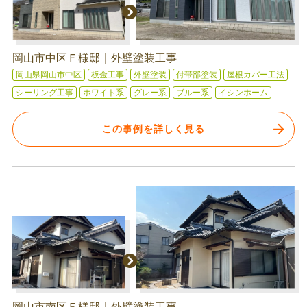
岡山市中区Ｆ様邸｜外壁塗装工事
岡山県岡山市中区
板金工事
外壁塗装
付帯部塗装
屋根カバー工法
シーリング工事
ホワイト系
グレー系
ブルー系
イシンホーム
この事例を詳しく見る
岡山市南区Ｆ様邸｜外壁塗装工事