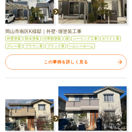
岡山市南区K様邸｜外壁･塀塗装工事
外壁塗装
防水塗装
付帯部塗装
塀
シーリング工事
ホワイト系
グレー系
ブラウン系
ブラック系
ヘルシーホーム
この事例を詳しく見る