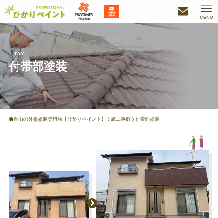
MENU
– tax –
付帯部塗装
岡山の外壁塗装専門店【ひかりペイント】
施工事例
付帯部塗装