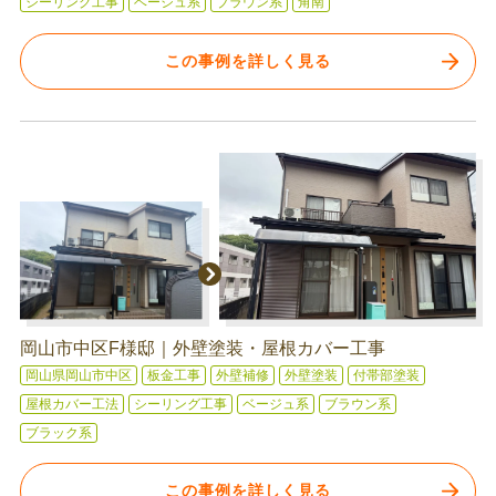
シーリング工事
ベージュ系
ブラウン系
角南
この事例を詳しく見る
岡山市中区F様邸｜外壁塗装・屋根カバー工事
岡山県岡山市中区
板金工事
外壁補修
外壁塗装
付帯部塗装
屋根カバー工法
シーリング工事
ベージュ系
ブラウン系
ブラック系
この事例を詳しく見る