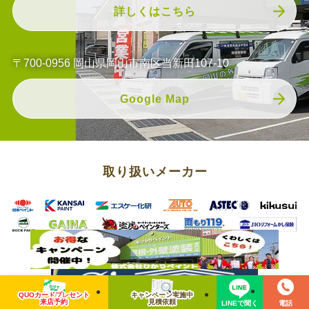
詳しくはこちら
〒700-0956 岡山県岡山市南区当新田107-10
Google Map
取り扱いメーカー
QUOカードプレセント
キャンペーン実施中
来店予約
見積依頼
LINEで聞く
電話