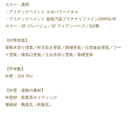
カラー：透明
・アステックペイント エポパワーメタル
・アステックペイント 超低汚染プラチナリファイン2000Si-IR
カラー：2F グレージュ／1F アイアンバーグ／3分艶
【付帯塗装】
屋根水切り塗装／軒天吹き塗装／雨樋塗装／出窓板金塗装／フー
ド塗装／換気口塗装／土台水切り塗装／基礎塗装
【平米数】
外壁：224.76㎡
【外壁・屋根の素材】
外壁材：窯業系サイディング
屋根材：陶器瓦（和薬瓦）