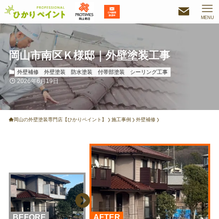
MENU
岡山市南区Ｋ様邸｜外壁塗装工事
外壁補修
外壁塗装
防水塗装
付帯部塗装
シーリング工事
2026年6月19日
岡山の外壁塗装専門店【ひかりペイント】
施工事例
外壁補修
BEFORE
AFTER