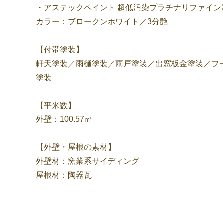
・アステックペイント 超低汚染プラチナリファイン20
カラー：ブロークンホワイト／3分艶
【付帯塗装】
軒天塗装／雨樋塗装／雨戸塗装／出窓板金塗装／フ
塗装
【平米数】
外壁：100.57㎡
【外壁・屋根の素材】
外壁材：窯業系サイディング
屋根材：陶器瓦