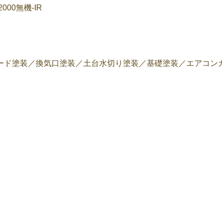
00無機-IR
ード塗装／換気口塗装／土台水切り塗装／基礎塗装／エアコン