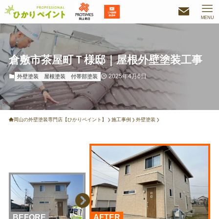
MENU
倉敷市茶屋町Ｔ様邸｜屋根外壁塗装工事
2025年4月6日
外壁塗装
屋根塗装
付帯部塗装
岡山の外壁塗装専門店【ひかりペイント】
施工事例
外壁塗装
BEFORE
AFTER