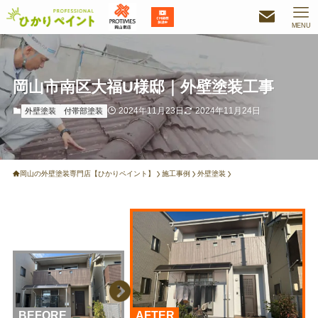
MENU
岡山市南区大福U様邸｜外壁塗装工事
2024年11月23日
2024年11月24日
外壁塗装
付帯部塗装
岡山の外壁塗装専門店【ひかりペイント】
施工事例
外壁塗装
BEFORE
AFTER