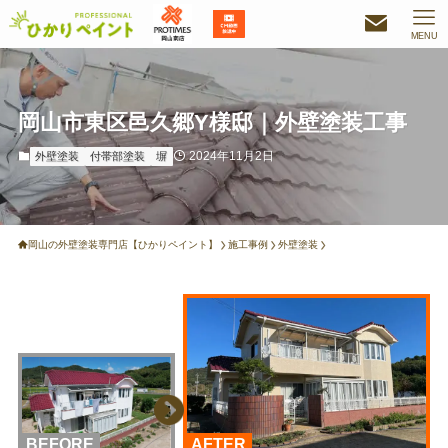
MENU
岡山市東区邑久郷Y様邸｜外壁塗装工事
2024年11月2日
外壁塗装
付帯部塗装
塀
岡山の外壁塗装専門店【ひかりペイント】
施工事例
外壁塗装
BEFORE
AFTER