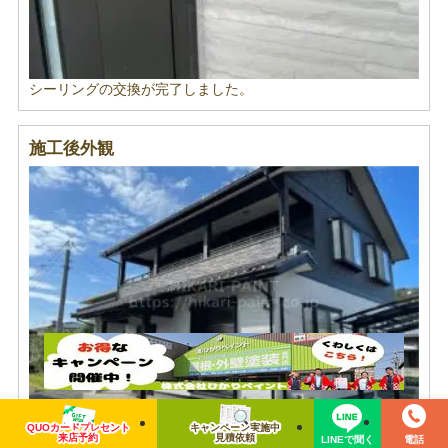
シーリングの交換が完了しました。
施工後外観
施工後の外観です。
QUOカードプレセント
キャンペーン実施中
来店予約
見積依頼
LINEで聞く
電話