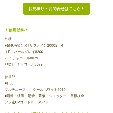
お見積り・お問合せはこちら
＊使用塗料＊
外壁
■超低汚染ﾌﾟﾗﾁﾅリファイン2000Si-IR
１F：パールグレイ8200
2F：チャコール8079
ｱｸｾﾝﾄ：チャコール8079
付帯部
■軒天
マルチエースⅡ：クールホワイト9010
■雨樋・破風・配管・幕板・シャッター・屋根板金
フッ素UVコートⅡ：SC-49