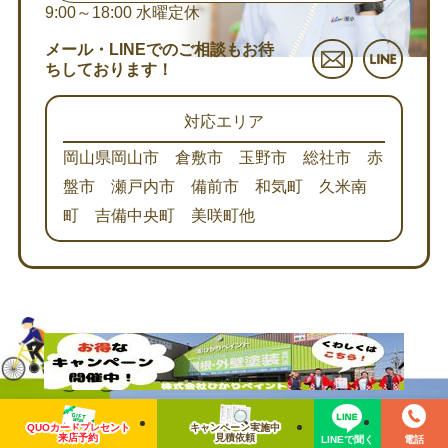
9:00～18:00
水曜定休
メール・LINEでのご相談もお待
ちしております！
対応エリア
岡山県岡山市 倉敷市 玉野市 総社市 赤
盤市 瀬戸内市 備前市 和気町 久米南
町 吉備中央町 美咲町他
岡山エリア最大級
QUOカードプレセント
キャンペーン実施中
来店予約
見積依頼
LINEで聞く
電話