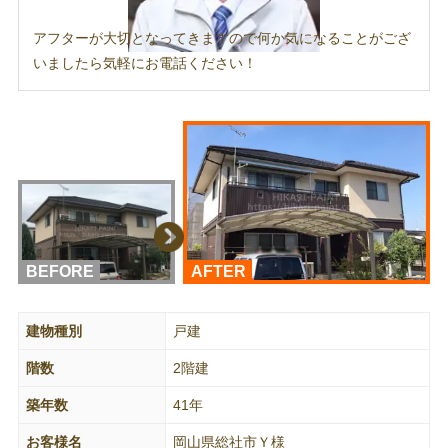
アフターが大切となってきますので何か気になることがござ
いましたら気軽にお電話ください！
BEFORE
AFTER
建物種別
戸建
階数
2階建
築年数
41年
お客様名
岡山県総社市Ｙ様