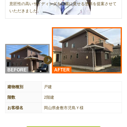
意匠性の高いサイディングを綺麗に見せる塗料を提案させて
いただきました。
BEFORE
AFTER
建物種別
戸建
階数
2階建
お客様名
岡山県倉敷市児島Ｙ様