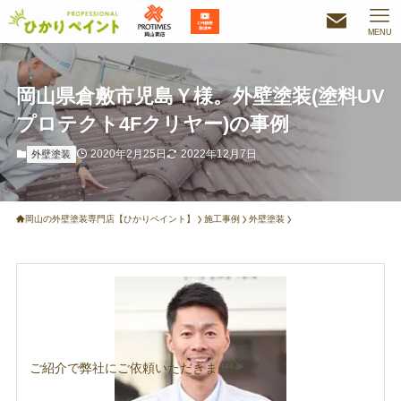
MENU
岡山県倉敷市児島Ｙ様。外壁塗装(塗料UV
プロテクト4Fクリヤー)の事例
2020年2月25日
2022年12月7日
外壁塗装
岡山の外壁塗装専門店【ひかりペイント】
施工事例
外壁塗装
ご紹介で弊社にご依頼いただきました。