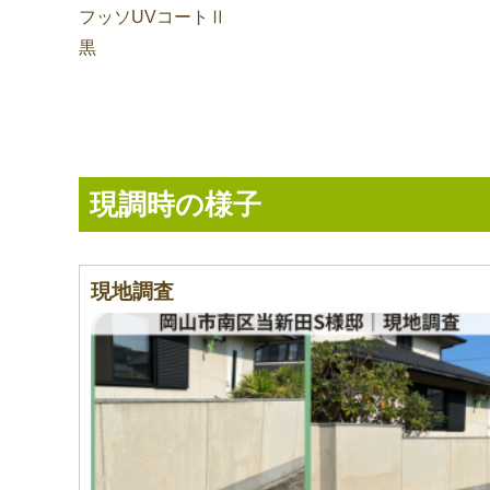
フッソUVコートⅡ
黒
現調時の様子
現地調査