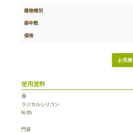
建物種別
築年数
価格
お見積
使用塗料
塀
ラジカルシリコン
N-35
門扉