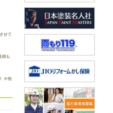
」させて
見積も
 ※他