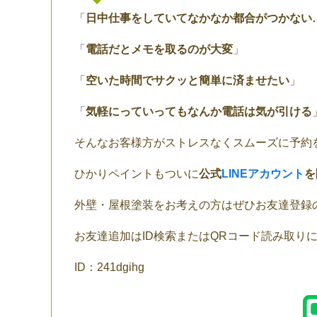
「
日中仕事をしていてなかなか都合がつかない
「
電話だとメモを取るのが大変
」
「
空いた時間でサクッと簡単に済ませたい
」
「
気軽にっていってもなんか電話は気が引ける
そんなお客様方がストレスなくスムーズに予約
ひかりペイントもついに
公式
LINEアカウント
を
外壁・屋根塗装をお考えの方はぜひお友達登録のよ
お友達追加はID検索またはQRコード読み取り
ID：241dgihg