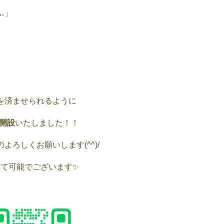
…
」
」
を済ませられるように
開設
いたしました！！
ろしくお願いします(^^)/
にて可能でございます✨