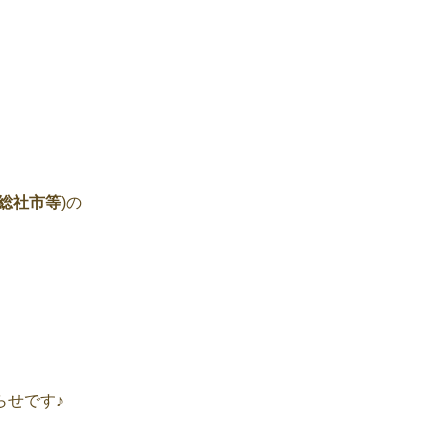
総社市等
)の
らせです♪