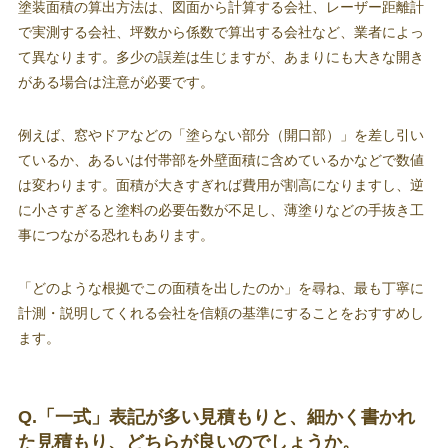
塗装面積の算出方法は、図面から計算する会社、レーザー距離計
で実測する会社、坪数から係数で算出する会社など、業者によっ
て異なります。多少の誤差は生じますが、あまりにも大きな開き
がある場合は注意が必要です。
例えば、窓やドアなどの「塗らない部分（開口部）」を差し引い
ているか、あるいは付帯部を外壁面積に含めているかなどで数値
は変わります。面積が大きすぎれば費用が割高になりますし、逆
に小さすぎると塗料の必要缶数が不足し、薄塗りなどの手抜き工
事につながる恐れもあります。
「どのような根拠でこの面積を出したのか」を尋ね、最も丁寧に
計測・説明してくれる会社を信頼の基準にすることをおすすめし
ます。
Q.「一式」表記が多い見積もりと、細かく書かれ
た見積もり、どちらが良いのでしょうか。