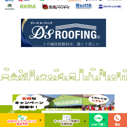
〒700-0956
岡山県岡山市南区当新田107-10
QUOカードプレセント
キャンペーン実施中
来店予約
見積依頼
LINEで聞く
電話