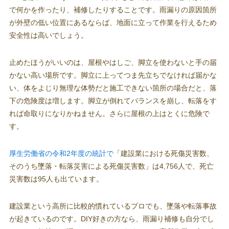
で何かを作ったり、補修したりすることです。雨漏りの原因箇所
が外壁の低い位置にあるならば、地面に立って作業を行えるため
安全性は高いでしょう。
止めたほうがいいのは、屋根やはしご、脚立を使わないと手の届
かない高い場所です。脚立に上ってつま先立ちでなければ届かな
い、体をよじり無理な体勢だと施工できない箇所の場合だと、落
下の危険度は増します。脚立が倒れてバランスを崩し、転落をす
れば命取りになりかねません。さらに屋根の上はとくに危険で
す。
厚生労働省の令和2年度の統計で
「建設業における死傷災害数、
そのうち墜落・転落災害による死傷災害数」は4,756人で、死亡
災害数は95人も出ています。
建設業という高所に比較的慣れているプロでも、墜落や転落事故
が起きているのです。DIY好きの方なら、雨漏り補修も自分でし