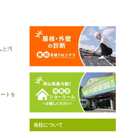
んと汚
シートを
当社について