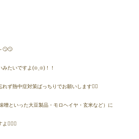
🙄
たいですよ(⊙ˍ⊙)！！
れず熱中症対策ばっちりでお願いします✊🏻
・味噌といった大豆製品・モロヘイヤ・玄米など）に
🏻💕