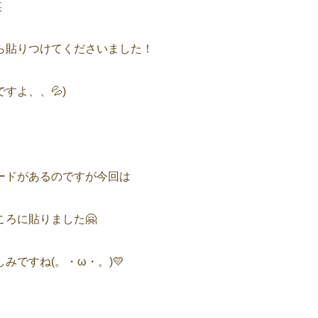
笑
ら貼りつけてくださいました！
すよ、、💦)
ードがあるのですが今回は
ろに貼りました🤗
ですね(。・ω・。)💛