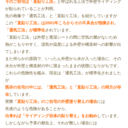
そのご自宅は「直貼り工法」
と呼ばれる工法で外壁サイディング
が貼られていることが判明。
先の画像で「通気工法」と「直貼り工法」を紹介していますが
この
「直貼り工法」は2001年ころからその不具合が指摘され、
「通気工法」が標準化
されています。
「直貼り工法」は外壁と透湿シートの間に空気の層がないため
熱がこもりやすく、湿気や温度による外壁や構造材への影響が出
てしまいます。
また何らかの原因で、いったん外壁から水が入った場合に、その
水分が外壁と構造材の中に溜まったままの状態になりがちです。
これらの危険性を鑑み、現在は「通気工法」が標準化されました
が
既存の住宅の中には、「通気工法」と「直貼り工法」の両方が存
在
しています。
実際
「直貼り工法」のご自宅の外壁塗り替えの場合
には
先述のような危険があることから、
出来れば「サイディング自体の貼り替え」をお勧め
しています。
しかしながら予算の都合上、それが難しい場合には