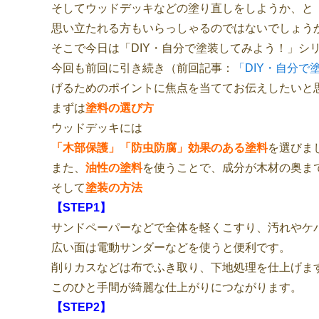
そしてウッドデッキなどの塗り直しをしようか、と
思い立たれる方もいらっしゃるのではないでしょう
そこで今日は「DIY・自分で塗装してみよう！」シ
今回も前回に引き続き（前回記事：
「DIY・自分
げるためのポイントに焦点を当ててお伝えしたいと
まずは
塗料の選び方
ウッドデッキには
「木部保護」「防虫防腐」効果のある塗料
を選びま
また、
油性の塗料
を使うことで、成分が木材の奥ま
そして
塗装の方法
【STEP1】
サンドペーパーなどで全体を軽くこすり、汚れやケ
広い面は電動サンダーなどを使うと便利です。
削りカスなどは布でふき取り、下地処理を仕上げま
このひと手間が綺麗な仕上がりにつながります。
【STEP2】