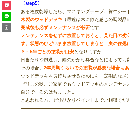
【step5】
ある程度乾燥したら、マスキングテープ、養生シー
木製のウッドデッキ
（最近は木に似た感じの既製品
完成後も必ずメンテナンスが必要
です。
メンテナンスをせずに放置しておくと、見た目の劣
す。状態のひどいまま放置してしまうと、虫の住処
３～5年ごとの塗装が目安
となりますが
日当たりや風通し、雨のかかり具合などによっても
その場合、
2年周期くらいでの塗装が必要な場合も
ウッドデッキを長持ちさせるためにも、定期的なメ
ぜひこの秋、ご家庭でもウッドデッキのメンテナン
自分でするのはちょっと…
と思われる方、ぜひひかりペイントまでご相談くだ
—————————————————————–