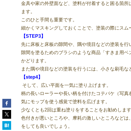
金具や家の外壁面など、塗料が付着すると困る箇所
ます。
このひと手間も重要です。
細かくマスキングしておくことで、塗装の際にスム
【STEP3】
先に床板と床板の隙間や、隅や境目などの塗装を行
隙間を塗るためのブラシのような商品「すきま用ベ
かどります。
また隅や境目などの塗装を行うには、小さな刷毛な
【step4】
そして、広い平面を一気に塗り上げます。
柄の長いローラーや長い柄を付けたコテバケ（写真
気にモップを使う感覚で塗料を広げます。
少なくとも2回は重ね塗りをすることをお勧めしま
色付きが悪いところや、摩耗の激しいところなどは
をしても良いでしょう。