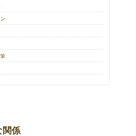
境
イン
対策
な関係