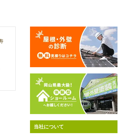
寿
。
当社について